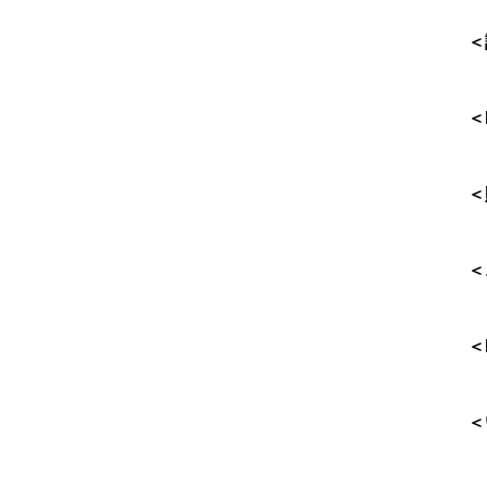
＜
＜
＜
＜
＜
＜