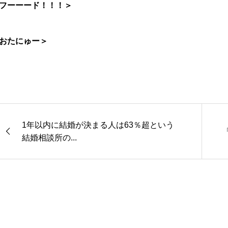
フーーード！！！＞
おたにゅー＞
1年以内に結婚が決まる人は63％超という
結婚相談所の...