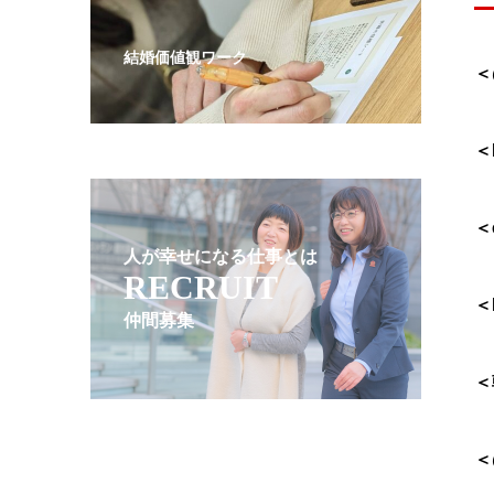
結婚価値観ワーク
＜
＜
＜
人が幸せになる仕事とは
RECRUIT
＜
仲間募集
＜
＜